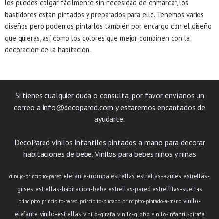
los puedes colgar fácilmente sin necesidad de enmarcar, los
bastidores están pintados y preparados para ello. Tenemos varios
diseños pero podemos pintarlos también por encargo con el diseño
que quieras, así como los colores que mejor combinen con la
decoración de la habitación.
Si tienes cualquier duda o consulta, por favor envíanos un
correo a
info@decopared.com
y estaremos encantados de
ayudarte.
DecoPared vinilos infantiles pintados a mano para decorar
habitaciones de bebe. Vinilos para bebes niños y niñas
elefante-trompa
estrellas
estrellas-azules
estrellas-
dibujo-principito-pared
grises
estrellas-habitacion-bebe
estrellas-pared
estrellitas-sueltas
vinilo-
principito
principito-pared
principito-pintado
principito-pintado-a-mano
elefante
vinilo-estrellas
vinilo-girafa
vinilo-globo
vinilo-infantil-girafa