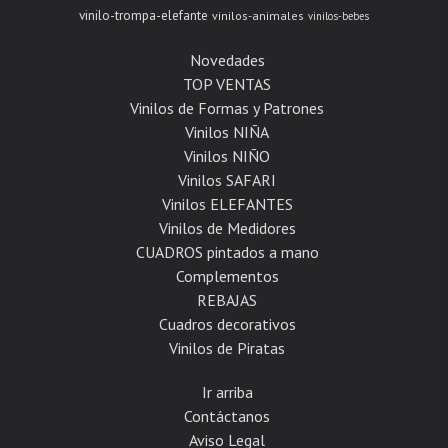
vinilo-trompa-elefante
vinilos-animales
vinilos-bebes
Novedades
TOP VENTAS
Vinilos de Formas y Patrones
Vinilos NIÑA
Vinilos NIÑO
Vinilos SAFARI
Vinilos ELEFANTES
Vinilos de Medidores
CUADROS pintados a mano
Complementos
REBAJAS
Cuadros decorativos
Vinilos de Piratas
Ir arriba
Contáctanos
Aviso Legal