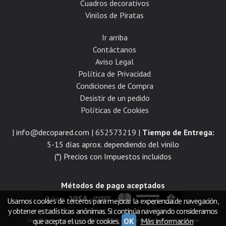
Cuadros decorativos
Vinilos de Piratas
Ir arriba
Contáctanos
Aviso Legal
Política de Privacidad
Condiciones de Compra
Desistir de un pedido
Políticas de Cookies
| info@decopared.com |
652573219
|
Tiempo de Entrega:
5-15 días aprox. dependiendo del vinilo
(*) Precios con Impuestos incluidos
Métodos de pago aceptados
Usamos cookies de terceros para mejorar la experiencia de navegación,
y obtener estadísticas anónimas. Si continúa navegando consideramos
que acepta el uso de cookies.
OK
Más información
DecoPared
- Copyright © 2026 [30074] - Con la tecnología de Palbin.com