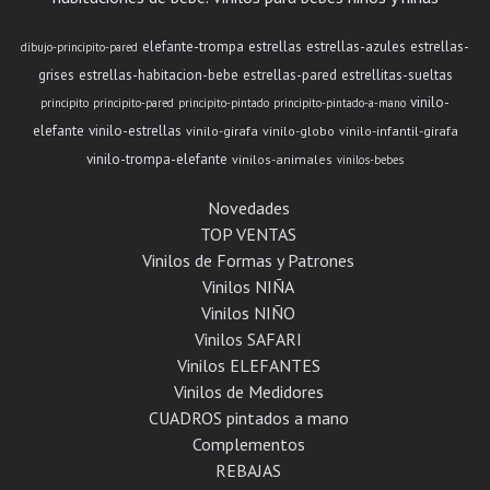
elefante-trompa
estrellas
estrellas-azules
estrellas-
dibujo-principito-pared
grises
estrellas-habitacion-bebe
estrellas-pared
estrellitas-sueltas
vinilo-
principito
principito-pared
principito-pintado
principito-pintado-a-mano
elefante
vinilo-estrellas
vinilo-girafa
vinilo-globo
vinilo-infantil-girafa
vinilo-trompa-elefante
vinilos-animales
vinilos-bebes
Novedades
TOP VENTAS
Vinilos de Formas y Patrones
Vinilos NIÑA
Vinilos NIÑO
Vinilos SAFARI
Vinilos ELEFANTES
Vinilos de Medidores
CUADROS pintados a mano
Complementos
REBAJAS