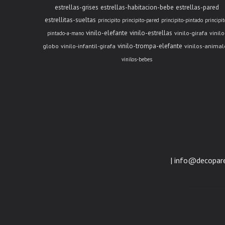
estrellas-grises
estrellas-habitacion-bebe
estrellas-pared
estrellitas-sueltas
principito
principito-pared
principito-pintado
principit
vinilo-elefante
vinilo-estrellas
vinilo-girafa
vinilo
pintado-a-mano
vinilo-trompa-elefante
globo
vinilo-infantil-girafa
vinilos-animal
vinilos-bebes
| info@decopar