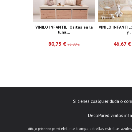
VINILO INFANTIL: Ositas en la
VINILO INFANTIL:
luna,...
y...
80,75 €
46,67 
95,00 €
Si tienes cualquier duda o co
DecoPared vinilos infa
elefante-trompa
estrellas
estrellas-azules
dibujo-principito-pared