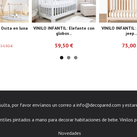
 Osita en luna
VINILO INFANTIL: Elefante con
VINILO INFANTIL:
globos...
jeep...
€
59,50 €
75,00
54,90 €
nsulta, por favor envíanos un correo a
info@decopared.com
y estar
ntiles pintados a mano para decorar habitaciones de bebe. Vinilos p
Novedades