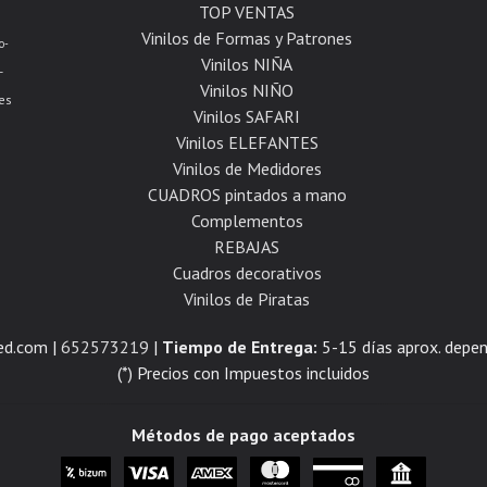
TOP VENTAS
Vinilos de Formas y Patrones
o-
Vinilos NIÑA
-
Vinilos NIÑO
es
Vinilos SAFARI
Vinilos ELEFANTES
Vinilos de Medidores
CUADROS pintados a mano
Complementos
REBAJAS
Cuadros decorativos
Vinilos de Piratas
ed.com |
652573219
|
Tiempo de Entrega:
5-15 días aprox. depen
(*) Precios con Impuestos incluidos
Métodos de pago aceptados