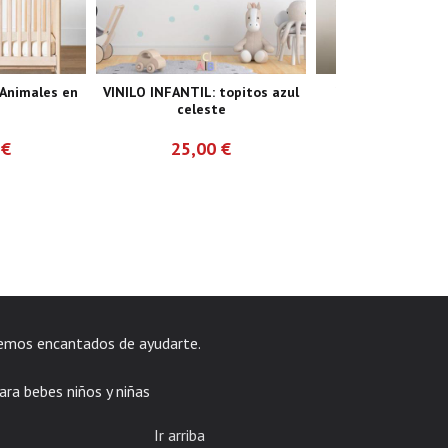
 Animales en
VINILO INFANTIL: topitos azul
VINILO INFANTIL: 
celeste
conejo y..
 €
25,00 €
75,00 
emos encantados de ayudarte.
ara bebes niños y niñas
Ir arriba