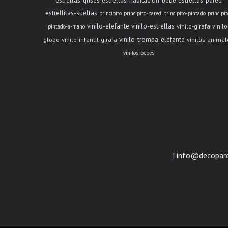
estrellas-grises
estrellas-habitacion-bebe
estrellas-pared
estrellitas-sueltas
principito
principito-pared
principito-pintado
principit
vinilo-elefante
vinilo-estrellas
vinilo-girafa
vinilo
pintado-a-mano
vinilo-trompa-elefante
globo
vinilo-infantil-girafa
vinilos-animal
vinilos-bebes
| info@decopar