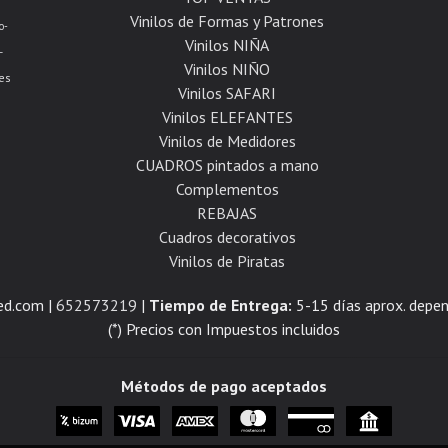
Vinilos de Formas y Patrones
o-
Vinilos NIÑA
-
Vinilos NIÑO
es
Vinilos SAFARI
Vinilos ELEFANTES
Vinilos de Medidores
CUADROS pintados a mano
Complementos
REBAJAS
Cuadros decorativos
Vinilos de Piratas
ed.com |
652573219
|
Tiempo de Entrega:
5-15 días aprox. depen
(*) Precios con Impuestos incluidos
Métodos de pago aceptados