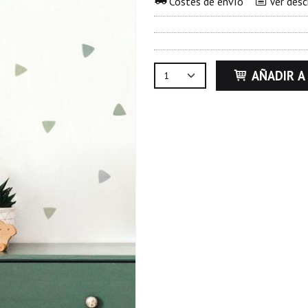
Costes de envío
Ver desc
AÑADIR A