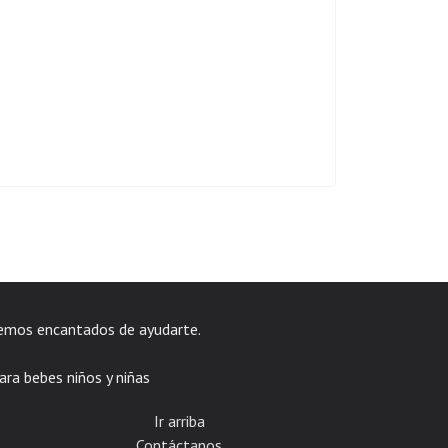
emos encantados de ayudarte.
ara bebes niños y niñas
Ir arriba
Contáctanos