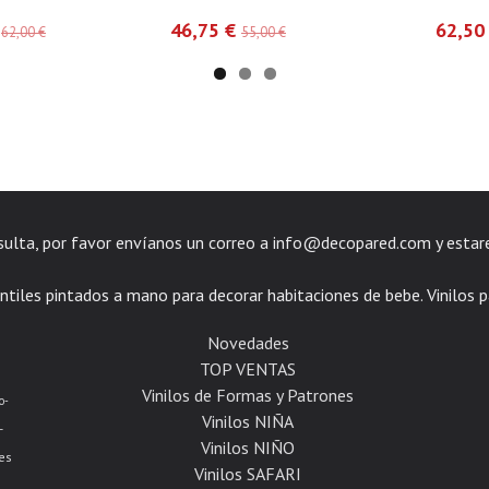
€
46,75 €
62,50
62,00 €
55,00 €
nsulta, por favor envíanos un correo a
info@decopared.com
y estar
ntiles pintados a mano para decorar habitaciones de bebe. Vinilos p
Novedades
TOP VENTAS
Vinilos de Formas y Patrones
o-
Vinilos NIÑA
-
Vinilos NIÑO
es
Vinilos SAFARI