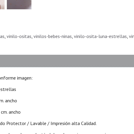
nas
vinilo-ositas
vinilos-bebes-ninas
vinilo-osita-luna-estrellas
vi
conforme imagen:
estrellas
cm. ancho
 cm. ancho
ado Protector / Lavable / Impresión alta Calidad.