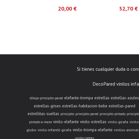
20,00 €
52,70 
Si tienes cualquier duda o co
DecoPared vinilos infa
elefante-trompa
estrellas
estrellas-azules
dibujo-principito-pared
estrellas-grises
estrellas-habitacion-bebe
estrellas-pared
estrellitas-sueltas
principito
principito-pared
principito-pintado
principit
vinilo-elefante
vinilo-estrellas
vinilo-girafa
vinilo
pintado-a-mano
vinilo-trompa-elefante
globo
vinilo-infantil-girafa
vinilos-animal
vinilos-bebes