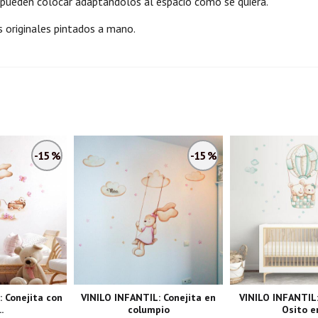
 pueden colocar adaptándolos al espacio como se quiera.
s originales pintados a mano.
-15 %
-15 %
 Conejita con
VINILO INFANTIL: Conejita en
VINILO INFANTIL:
..
columpio
Osito en