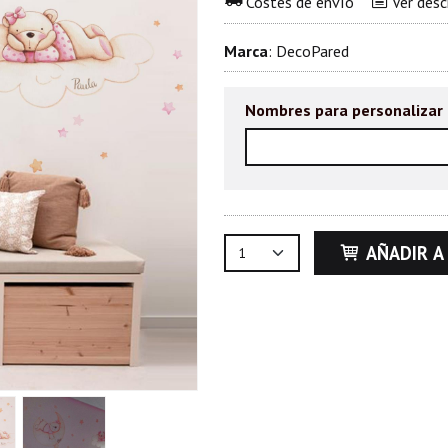
Costes de envío
Ver desc
Marca
:
DecoPared
Nombres para personalizar
AÑADIR A