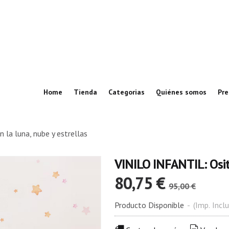
Home
Tienda
Categorias
Quiénes somos
Pre
la luna, nube y estrellas
VINILO INFANTIL: Osita
80,75 €
95,00 €
Producto Disponible
-
(Imp. Inclu