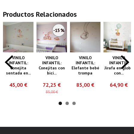
Productos Relacionados
-15 %
VINILO
VINILO
VINILO
VINILO
INFANTIL:
INFANTIL:
INFANTIL:
INFANTIL:
Conejita
Conejitas con
Elefante bebé
Jirafa en globo
sentada en...
bici...
trompa
con...
45,00 €
72,25 €
85,00 €
64,90 €
85,00 €