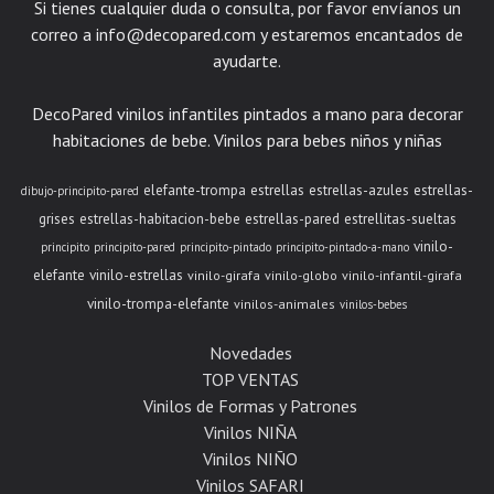
Si tienes cualquier duda o consulta, por favor envíanos un
correo a
info@decopared.com
y estaremos encantados de
ayudarte.
DecoPared vinilos infantiles pintados a mano para decorar
habitaciones de bebe. Vinilos para bebes niños y niñas
elefante-trompa
estrellas
estrellas-azules
estrellas-
dibujo-principito-pared
grises
estrellas-habitacion-bebe
estrellas-pared
estrellitas-sueltas
vinilo-
principito
principito-pared
principito-pintado
principito-pintado-a-mano
elefante
vinilo-estrellas
vinilo-girafa
vinilo-globo
vinilo-infantil-girafa
vinilo-trompa-elefante
vinilos-animales
vinilos-bebes
Novedades
TOP VENTAS
Vinilos de Formas y Patrones
Vinilos NIÑA
Vinilos NIÑO
Vinilos SAFARI