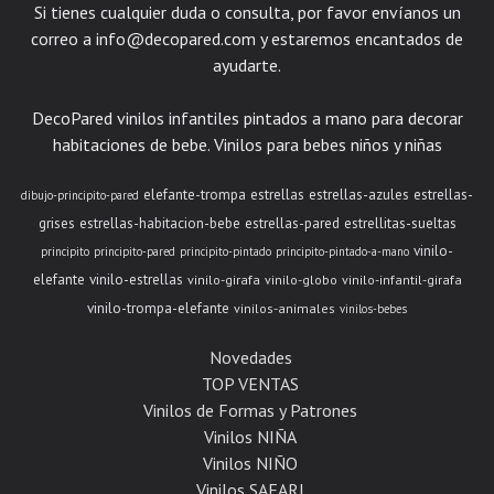
Si tienes cualquier duda o consulta, por favor envíanos un
correo a
info@decopared.com
y estaremos encantados de
ayudarte.
DecoPared vinilos infantiles pintados a mano para decorar
habitaciones de bebe. Vinilos para bebes niños y niñas
elefante-trompa
estrellas
estrellas-azules
estrellas-
dibujo-principito-pared
grises
estrellas-habitacion-bebe
estrellas-pared
estrellitas-sueltas
vinilo-
principito
principito-pared
principito-pintado
principito-pintado-a-mano
elefante
vinilo-estrellas
vinilo-girafa
vinilo-globo
vinilo-infantil-girafa
vinilo-trompa-elefante
vinilos-animales
vinilos-bebes
Novedades
TOP VENTAS
Vinilos de Formas y Patrones
Vinilos NIÑA
Vinilos NIÑO
Vinilos SAFARI