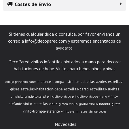
Costes de Envío
Si tienes cualquier duda o consulta, por favor envíanos un
correo a
info@decopared.com
y estaremos encantados de
ayudarte.
DecoPared vinilos infantiles pintados a mano para decorar
habitaciones de bebe. Vinilos para bebes niños y niñas
elefante-trompa
estrellas
estrellas-azules
estrellas-
dibujo-principito-pared
grises
estrellas-habitacion-bebe
estrellas-pared
estrellitas-sueltas
vinilo-
principito
principito-pared
principito-pintado
principito-pintado-a-mano
elefante
vinilo-estrellas
vinilo-girafa
vinilo-globo
vinilo-infantil-girafa
vinilo-trompa-elefante
vinilos-animales
vinilos-bebes
Novedades