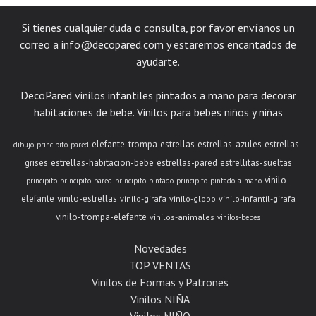
Si tienes cualquier duda o consulta, por favor envíanos un
correo a
info@decopared.com
y estaremos encantados de
ayudarte.
DecoPared vinilos infantiles pintados a mano para decorar
habitaciones de bebe. Vinilos para bebes niños y niñas
elefante-trompa
estrellas
estrellas-azules
estrellas-
dibujo-principito-pared
grises
estrellas-habitacion-bebe
estrellas-pared
estrellitas-sueltas
vinilo-
principito
principito-pared
principito-pintado
principito-pintado-a-mano
elefante
vinilo-estrellas
vinilo-girafa
vinilo-globo
vinilo-infantil-girafa
vinilo-trompa-elefante
vinilos-animales
vinilos-bebes
Novedades
TOP VENTAS
Vinilos de Formas y Patrones
Vinilos NIÑA
Vinilos NIÑO