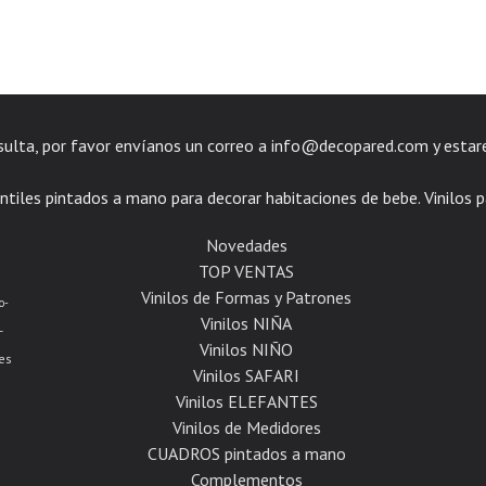
nsulta, por favor envíanos un correo a
info@decopared.com
y estar
ntiles pintados a mano para decorar habitaciones de bebe. Vinilos p
Novedades
TOP VENTAS
Vinilos de Formas y Patrones
o-
Vinilos NIÑA
-
Vinilos NIÑO
es
Vinilos SAFARI
Vinilos ELEFANTES
Vinilos de Medidores
CUADROS pintados a mano
Complementos