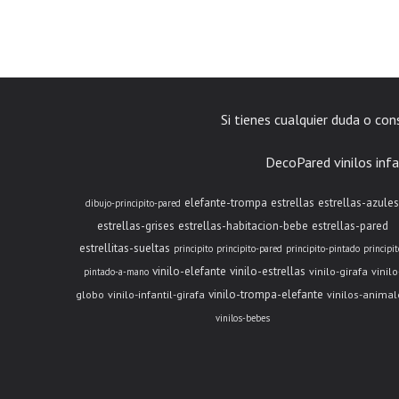
Si tienes cualquier duda o co
DecoPared vinilos infa
elefante-trompa
estrellas
estrellas-azules
dibujo-principito-pared
estrellas-grises
estrellas-habitacion-bebe
estrellas-pared
estrellitas-sueltas
principito
principito-pared
principito-pintado
principit
vinilo-elefante
vinilo-estrellas
vinilo-girafa
vinilo
pintado-a-mano
vinilo-trompa-elefante
globo
vinilo-infantil-girafa
vinilos-animal
vinilos-bebes