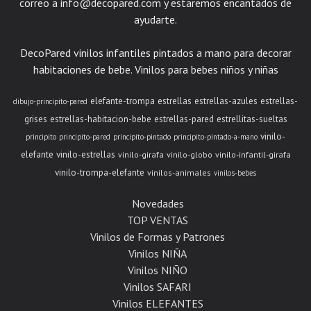
correo a
info@decopared.com
y estaremos encantados de
ayudarte.
DecoPared vinilos infantiles pintados a mano para decorar
habitaciones de bebe. Vinilos para bebes niños y niñas
elefante-trompa
estrellas
estrellas-azules
estrellas-
dibujo-principito-pared
grises
estrellas-habitacion-bebe
estrellas-pared
estrellitas-sueltas
vinilo-
principito
principito-pared
principito-pintado
principito-pintado-a-mano
elefante
vinilo-estrellas
vinilo-girafa
vinilo-globo
vinilo-infantil-girafa
vinilo-trompa-elefante
vinilos-animales
vinilos-bebes
Novedades
TOP VENTAS
Vinilos de Formas y Patrones
Vinilos NIÑA
Vinilos NIÑO
Vinilos SAFARI
Vinilos ELEFANTES